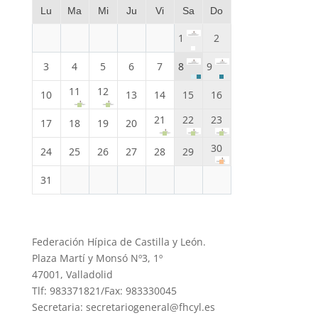
Lu
Ma
Mi
Ju
Vi
Sa
Do
1
2
3
4
5
6
7
8
9
11
12
10
13
14
15
16
21
22
23
17
18
19
20
30
24
25
26
27
28
29
31
Federación Hípica de Castilla y León.
Plaza Martí y Monsó Nº3, 1º
47001, Valladolid
Tlf: 983371821/Fax: 983330045
Secretaria: secretariogeneral@fhcyl.es