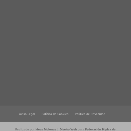
Aviso Legal
Política de Cookies
Política de Privacidad
Realizado por
Ideas Molonas | Diseño Web
para
Federación Hípica de