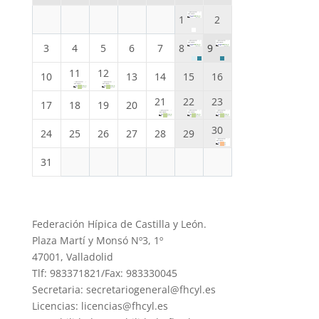
1
2
3
4
5
6
7
8
9
11
12
10
13
14
15
16
21
22
23
17
18
19
20
30
24
25
26
27
28
29
31
Federación Hípica de Castilla y León.
Plaza Martí y Monsó Nº3, 1º
47001, Valladolid
Tlf: 983371821/Fax: 983330045
Secretaria: secretariogeneral@fhcyl.es
Licencias: licencias@fhcyl.es