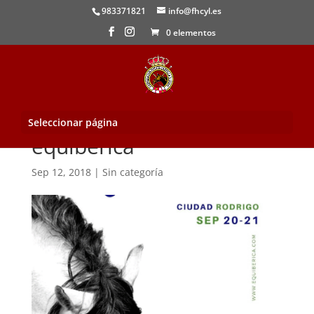
983371821
info@fhcyl.es
0 elementos
Seleccionar página
equiberica
Sep 12, 2018
|
Sin categoría