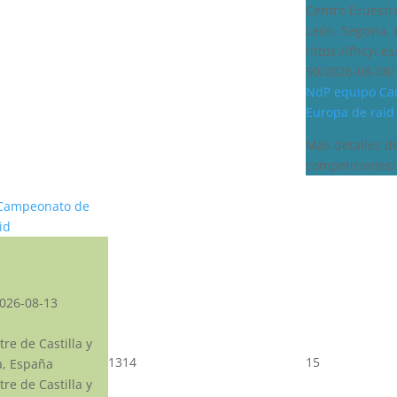
Centro Ecuestre
León, Segovia,
https://fhcyl.e
50/2026-08-08/
NdP equipo Ca
Europa de raid
Más detalles d
competiciones/
Campeonato de
id
026-08-13
re de Castilla y
13
14
15
a, España
re de Castilla y