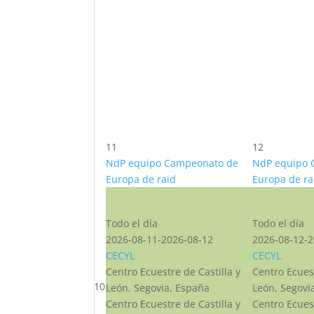
11
12
NdP equipo Campeonato de
NdP equipo 
Europa de raid
Europa de ra
CST CJ
CST CJ
Todo el día
Todo el día
2026-08-11-2026-08-12
2026-08-12-2
CECYL
CECYL
Centro Ecuestre de Castilla y
Centro Ecuest
10
León, Segovia, España
León, Segovi
Centro Ecuestre de Castilla y
Centro Ecuest