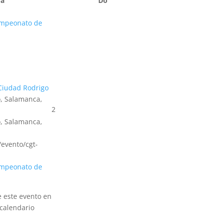
Sa
Do
mpeonato de
Ciudad Rodrigo
, Salamanca,
2
, Salamanca,
s/evento/cgt-
mpeonato de
e este evento en
calendario