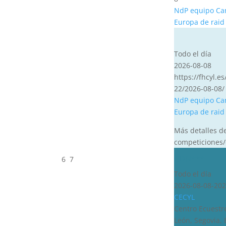
NdP equipo Ca
Europa de raid
CVT
Todo el día
2026-08-08
https://fhcyl.es
22/2026-08-08/
NdP equipo Ca
Europa de raid
Más detalles d
competiciones/
CDN***
6
7
Todo el día
2026-08-08-202
CECYL
Centro Ecuestre
León, Segovia,