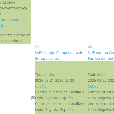
a, España
.es/evento/cst-cj-
/
Campeonato de
id
 de este evento en
s/calendario
21
22
NdP equipo Campeonato de
NdP equipo Ca
Europa de raid
Europa de raid
CSN***
CSN***
Todo el día
Todo el día
2026-08-21-2026-08-23
2026-08-22-202
CECYL
CECYL
Centro Ecuestre de Castilla y
Centro Ecuestre
20
León, Segovia, España
León, Segovia,
Centro Ecuestre de Castilla y
Centro Ecuestre
León, Segovia, España
León, Segovia,