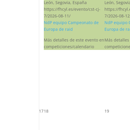
León, Segovia, España
León, Segovi
https://fhcyl.es/evento/cst-cj-
https://fhcyl
7/2026-08-11/
7/2026-08-12
NdP equipo Campeonato de
NdP equipo 
Europa de raid
Europa de ra
Más detalles de este evento en
Más detalles
competiciones/calendario
competicione
17
18
19