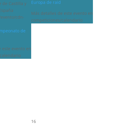
Europa de raid
 de Castilla y
 España
Más detalles de este evento en
s/evento/cdn-
competiciones/calendario
mpeonato de
e este evento en
calendario
16