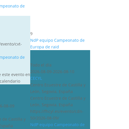
mpeonato de
9
NdP equipo Campeonato de
/evento/cvt-
Europa de raid
CDN***
mpeonato de
Todo el día
2026-08-09-2026-08-10
e este evento en
CECYL
calendario
Centro Ecuestre de Castilla y
León, Segovia, España
Centro Ecuestre de Castilla y
León, Segovia, España
6-08-09
https://fhcyl.es/evento/cdn-
50/2026-08-09/
 de Castilla y
NdP equipo Campeonato de
 España