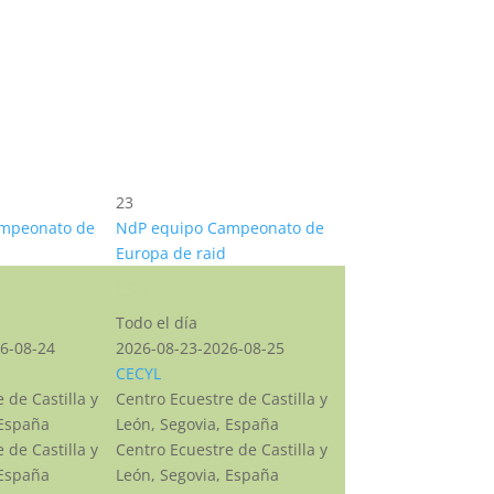
23
mpeonato de
NdP equipo Campeonato de
Europa de raid
CSN***
Todo el día
6-08-24
2026-08-23-2026-08-25
CECYL
 de Castilla y
Centro Ecuestre de Castilla y
 España
León, Segovia, España
 de Castilla y
Centro Ecuestre de Castilla y
 España
León, Segovia, España