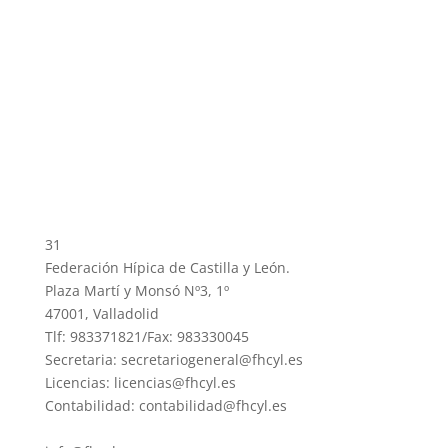
31
Federación Hípica de Castilla y León.
Plaza Martí y Monsó Nº3, 1º
47001, Valladolid
Tlf: 983371821/Fax: 983330045
Secretaria: secretariogeneral@fhcyl.es
Licencias: licencias@fhcyl.es
Contabilidad: contabilidad@fhcyl.es