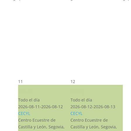
11
12
CST CJ
CST CJ
Todo el día
Todo el día
2026-08-11-2026-08-12
2026-08-12-2026-08-13
CECYL
CECYL
Centro Ecuestre de
Centro Ecuestre de
Castilla y León, Segovia,
Castilla y León, Segovia,