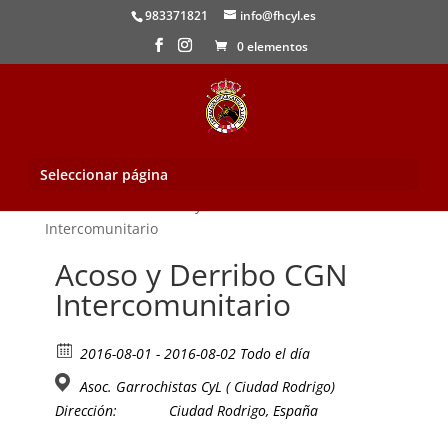
983371821
info@fhcyl.es
0 elementos
Seleccionar página
Inicio
/
Evento
/ Acoso y Derribo CGN
Intercomunitario
Acoso y Derribo CGN
Intercomunitario
2016-08-01 - 2016-08-02 Todo el día
Asoc. Garrochistas CyL ( Ciudad Rodrigo)
Dirección:
Ciudad Rodrigo, España