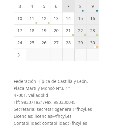
3
4
5
6
7
8
9
10
11
12
13
14
15
16
17
18
19
20
21
22
23
24
25
26
27
28
29
30
31
Federación Hípica de Castilla y León.
Plaza Martí y Monsó Nº3, 1º
47001, Valladolid
Tlf: 983371821/Fax: 983330045
Secretaria: secretariogeneral@fhcyl.es
Licencias: licencias@fhcyl.es
Contabilidad: contabilidad@fhcyl.es