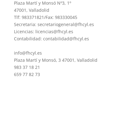
Plaza Martí y Monsó Nº3, 1º
47001, Valladolid
Tlf: 983371821/Fax: 983330045
Secretaria: secretariogeneral@fhcyl.es
Licencias: licencias@fhcyl.es
Contabilidad: contabilidad@fhcyl.es
info@fhcyl.es
Plaza Martí y Monsó, 3 47001, Valladolid
983 37 18 21
659 77 82 73