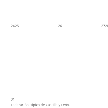
24
25
26
27
2
31
Federación Hípica de Castilla y León.