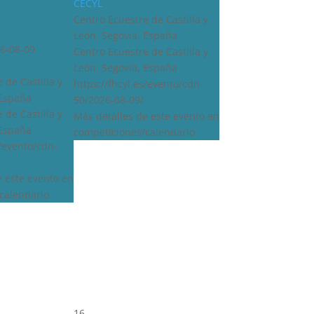
CECYL
Centro Ecuestre de Castilla y
León, Segovia, España
6-08-09
Centro Ecuestre de Castilla y
León, Segovia, España
 de Castilla y
https://fhcyl.es/evento/cdn-
 España
50/2026-08-09/
 de Castilla y
Más detalles de este evento en
 España
competiciones/calendario
s/evento/cdn-
e este evento en
calendario
16