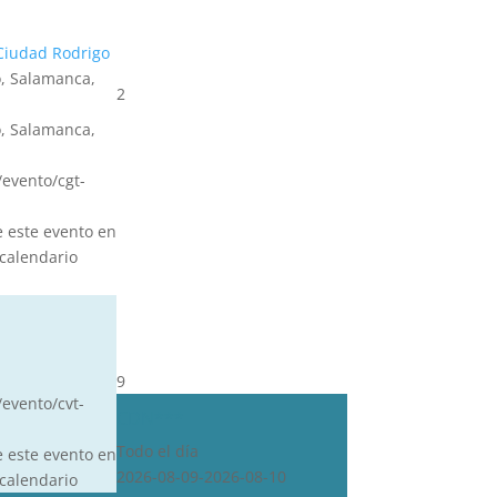
Ciudad Rodrigo
, Salamanca,
2
, Salamanca,
s/evento/cgt-
e este evento en
calendario
9
/evento/cvt-
CDN***
Todo el día
e este evento en
2026-08-09-2026-08-10
calendario