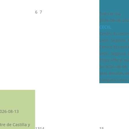
CDN***
6
7
Todo el día
2026-08-08-202
CECYL
Centro Ecuestre
León, Segovia,
Centro Ecuestre
León, Segovia,
https://fhcyl.e
50/2026-08-08/
Más detalles d
competiciones/
026-08-13
re de Castilla y
13
14
15