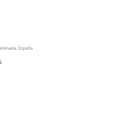
ereruela, España
s