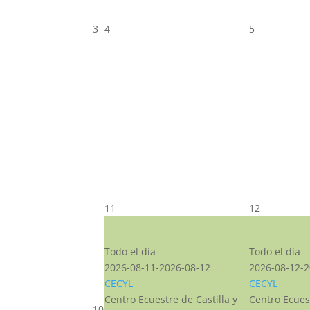
3
4
5
11
12
CST CJ
CST CJ
Todo el día
Todo el día
2026-08-11-2026-08-12
2026-08-12-2
CECYL
CECYL
Centro Ecuestre de Castilla y
Centro Ecuest
10