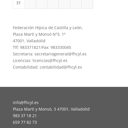
31
Federación Hípica de Castilla y León.
Plaza Martí y Monsó Nº3, 1º
47001, Valladolid
Tlf: 983371821/Fax: 983330045
Secretaria: secretariogeneral@fhcyl.es
Licencias: licencias@fhcyl.es
Contabilidad: contabilidad@fhcyl.es
info@fhcyl.es
Plaza Martí y Monsó, 3 47001, Valladolid
983 37 18 21
659 77 82 73