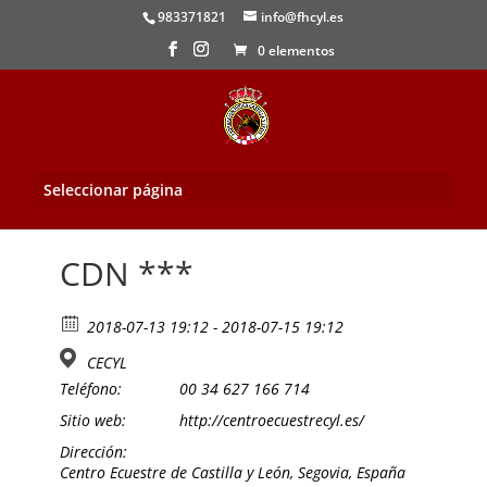
983371821
info@fhcyl.es
0 elementos
Seleccionar página
Inicio
/
Evento
/ CDN ***
CDN ***
2018-07-13 19:12 - 2018-07-15 19:12
CECYL
Teléfono:
00 34 627 166 714
Sitio web:
http://centroecuestrecyl.es/
Dirección:
Centro Ecuestre de Castilla y León, Segovia, España