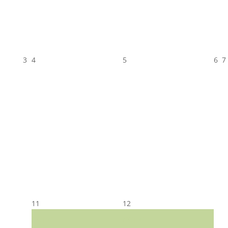
3
4
5
6
7
11
12
CST CJ
CST CJ