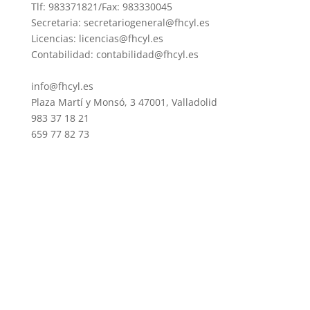
Tlf: 983371821/Fax: 983330045
Secretaria: secretariogeneral@fhcyl.es
Licencias: licencias@fhcyl.es
Contabilidad: contabilidad@fhcyl.es
info@fhcyl.es
Plaza Martí y Monsó, 3 47001, Valladolid
983 37 18 21
659 77 82 73