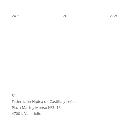
24
25
26
27
2
31
Federación Hípica de Castilla y León.
Plaza Martí y Monsó Nº3, 1º
47001, Valladolid