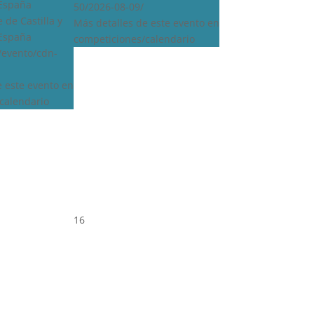
 España
50/2026-08-09/
 de Castilla y
Más detalles de este evento en
 España
competiciones/calendario
s/evento/cdn-
e este evento en
calendario
16