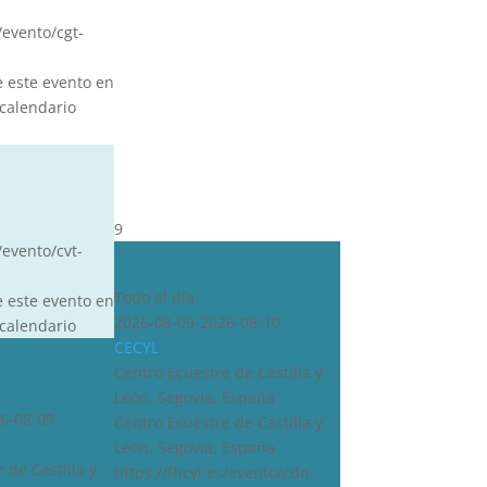
s/evento/cgt-
e este evento en
calendario
9
/evento/cvt-
CDN***
Todo el día
e este evento en
2026-08-09-2026-08-10
calendario
CECYL
Centro Ecuestre de Castilla y
León, Segovia, España
6-08-09
Centro Ecuestre de Castilla y
León, Segovia, España
 de Castilla y
https://fhcyl.es/evento/cdn-