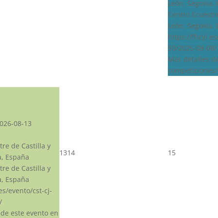
León, Segovia,
Centro Ecuestre
León, Segovia,
https://fhcyl.e
50/2026-08-08/
Más detalles d
competiciones/
026-08-13
re de Castilla y
13
14
15
a, España
re de Castilla y
a, España
.es/evento/cst-cj-
/
 de este evento en