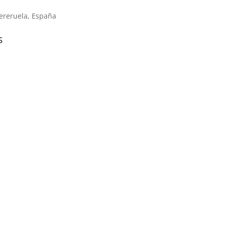
ereruela, España
s