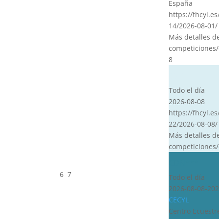
España
https://fhcyl.e
14/2026-08-01/
Más detalles d
competiciones/
8
CVT
Todo el día
2026-08-08
https://fhcyl.es
22/2026-08-08/
Más detalles d
competiciones/
CDN***
6
7
Todo el día
2026-08-08-202
CECYL
Centro Ecuestre