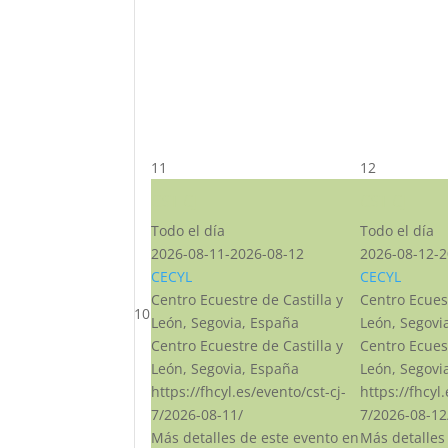
11
12
CST CJ
CST CJ
Todo el día
Todo el día
2026-08-11-2026-08-12
2026-08-12-2
CECYL
CECYL
Centro Ecuestre de Castilla y
Centro Ecuest
10
León, Segovia, España
León, Segovi
Centro Ecuestre de Castilla y
Centro Ecuest
León, Segovia, España
León, Segovi
https://fhcyl.es/evento/cst-cj-
https://fhcyl
7/2026-08-11/
7/2026-08-12
Más detalles de este evento en
Más detalles