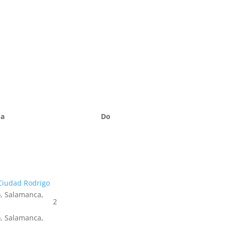
Sa
Do
Ciudad Rodrigo
, Salamanca,
2
, Salamanca,