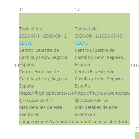
11
12
CST CJ
CST CJ
Todo el día
Todo el día
2026-08-11-2026-08-12
2026-08-12-2026-08-13
CECYL
CECYL
Centro Ecuestre de
Centro Ecuestre de
Castilla y León, Segovia,
Castilla y León, Segovia,
España
España
10
13
1
Centro Ecuestre de
Centro Ecuestre de
Castilla y León, Segovia,
Castilla y León, Segovia,
España
España
https://fhcyl.es/evento/cst-
https://fhcyl.es/evento/cst-
cj-7/2026-08-11/
cj-7/2026-08-12/
Más detalles de este
Más detalles de este
evento en
evento en
competiciones/calendario
competiciones/calendario
2