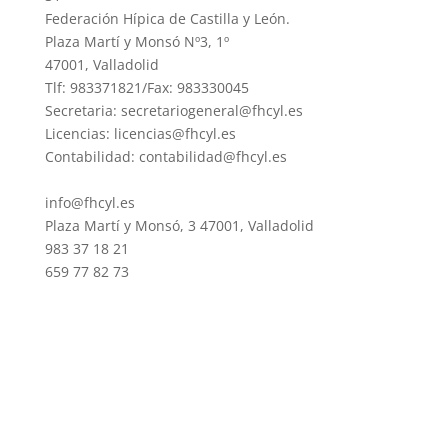
Federación Hípica de Castilla y León.
Plaza Martí y Monsó Nº3, 1º
47001, Valladolid
Tlf: 983371821/Fax: 983330045
Secretaria: secretariogeneral@fhcyl.es
Licencias: licencias@fhcyl.es
Contabilidad: contabilidad@fhcyl.es
info@fhcyl.es
Plaza Martí y Monsó, 3 47001, Valladolid
983 37 18 21
659 77 82 73