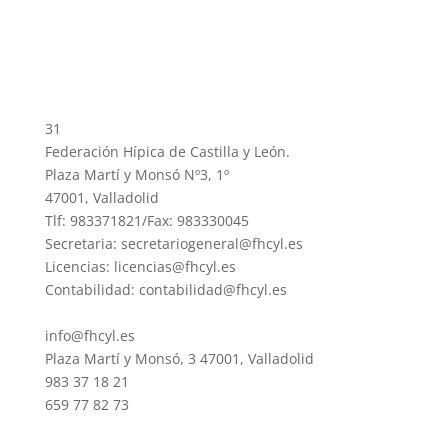
31
Federación Hípica de Castilla y León.
Plaza Martí y Monsó Nº3, 1º
47001, Valladolid
Tlf: 983371821/Fax: 983330045
Secretaria: secretariogeneral@fhcyl.es
Licencias: licencias@fhcyl.es
Contabilidad: contabilidad@fhcyl.es
info@fhcyl.es
Plaza Martí y Monsó, 3 47001, Valladolid
983 37 18 21
659 77 82 73