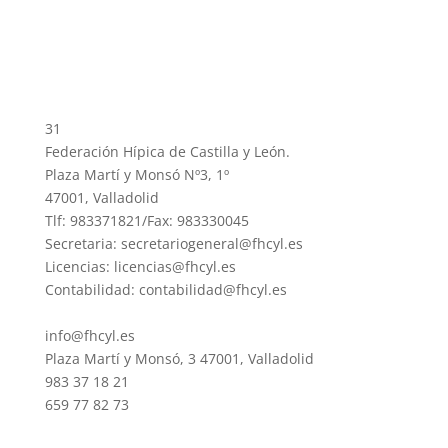
31
Federación Hípica de Castilla y León.
Plaza Martí y Monsó Nº3, 1º
47001, Valladolid
Tlf: 983371821/Fax: 983330045
Secretaria: secretariogeneral@fhcyl.es
Licencias: licencias@fhcyl.es
Contabilidad: contabilidad@fhcyl.es
info@fhcyl.es
Plaza Martí y Monsó, 3 47001, Valladolid
983 37 18 21
659 77 82 73