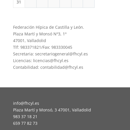
31
Federación Hípica de Castilla y León.
Plaza Martí y Monsó Nº3, 1º
47001, Valladolid
Tlf: 983371821/Fax: 983330045
Secretaria: secretariogeneral@fhcyl.es
Licencias: licencias@fhcyl.es
Contabilidad: contabilidad@fhcyl.es
info@fhcyl.es
Plaza Martí y Monsó, 3 47001, Valladolid
983 37 18 21
659 77 82 73