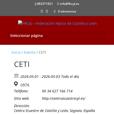
983371821
info@fhcyl.es
0 elementos
Seleccionar página
Inicio
/
Evento
/ CETI
CETI
2026-05-01 - 2026-05-03 Todo el día
CECYL
Teléfono:
00 34 627 166 714
Sitio web:
http://centroecuestrecyl.es/
Dirección:
Centro Ecuestre de Castilla y León, Segovia, España