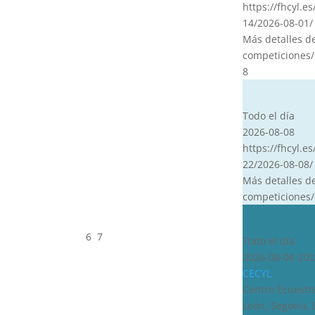
https://fhcyl.e
14/2026-08-01/
Más detalles d
competiciones/
8
CVT
Todo el día
2026-08-08
https://fhcyl.es
22/2026-08-08/
Más detalles d
competiciones/
CDN***
6
7
Todo el día
2026-08-08-202
CECYL
Centro Ecuestre
León, Segovia,