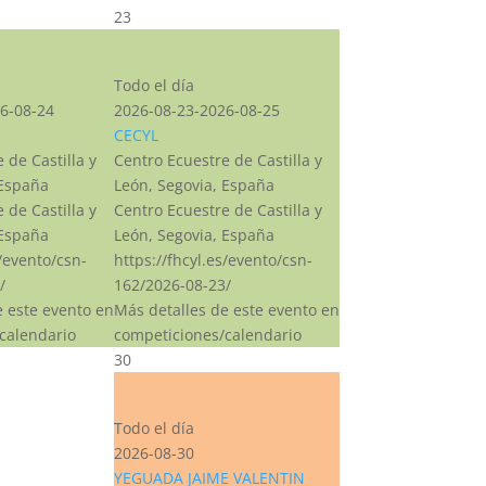
23
CSN***
Todo el día
6-08-24
2026-08-23-2026-08-25
CECYL
 de Castilla y
Centro Ecuestre de Castilla y
 España
León, Segovia, España
 de Castilla y
Centro Ecuestre de Castilla y
 España
León, Segovia, España
s/evento/csn-
https://fhcyl.es/evento/csn-
/
162/2026-08-23/
e este evento en
Más detalles de este evento en
calendario
competiciones/calendario
30
CEA 0* – P60 – P40 – I20
Todo el día
2026-08-30
YEGUADA JAIME VALENTIN