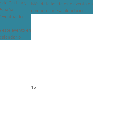
 de Castilla y
Más detalles de este evento en
 España
competiciones/calendario
s/evento/cdn-
e este evento en
calendario
16