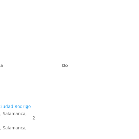
Sa
Do
Ciudad Rodrigo
, Salamanca,
2
, Salamanca,