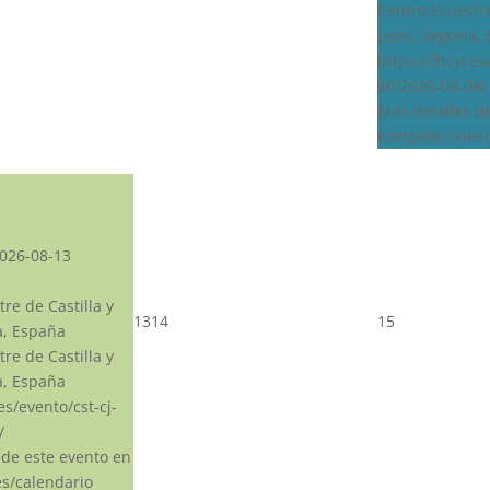
Centro Ecuestre
León, Segovia,
https://fhcyl.e
50/2026-08-08/
Más detalles d
competiciones/
026-08-13
re de Castilla y
13
14
15
a, España
re de Castilla y
a, España
.es/evento/cst-cj-
/
 de este evento en
s/calendario