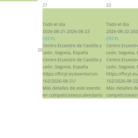
21
22
CSN***
CSN***
Todo el día
Todo el día
2026-08-21-2026-08-23
2026-08-22-202
CECYL
CECYL
Centro Ecuestre de Castilla y
Centro Ecuestre
20
León, Segovia, España
León, Segovia,
Centro Ecuestre de Castilla y
Centro Ecuestre
León, Segovia, España
León, Segovia,
https://fhcyl.es/evento/csn-
https://fhcyl.e
162/2026-08-21/
162/2026-08-22
Más detalles de este evento
Más detalles d
en competiciones/calendario
competiciones/