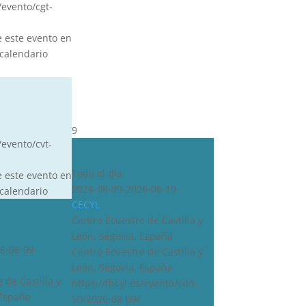
s/evento/cgt-
e este evento en
calendario
9
/evento/cvt-
CDN***
Todo el día
e este evento en
2026-08-09-2026-08-10
calendario
CECYL
Centro Ecuestre de Castilla y
León, Segovia, España
6-08-09
Centro Ecuestre de Castilla y
León, Segovia, España
 de Castilla y
https://fhcyl.es/evento/cdn-
 España
50/2026-08-09/