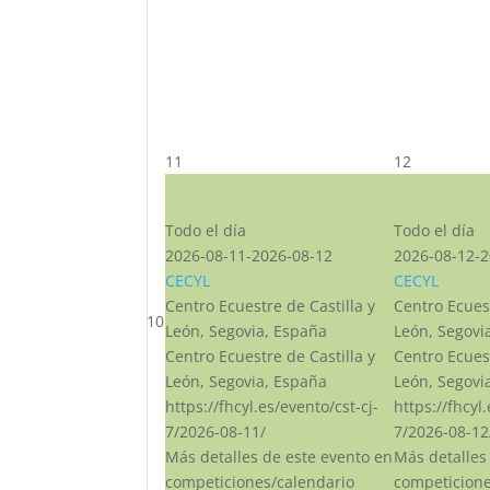
11
12
CST CJ
CST CJ
Todo el día
Todo el día
2026-08-11-2026-08-12
2026-08-12-2
CECYL
CECYL
Centro Ecuestre de Castilla y
Centro Ecuest
10
León, Segovia, España
León, Segovi
Centro Ecuestre de Castilla y
Centro Ecuest
León, Segovia, España
León, Segovi
https://fhcyl.es/evento/cst-cj-
https://fhcyl
7/2026-08-11/
7/2026-08-12
Más detalles de este evento en
Más detalles
competiciones/calendario
competicione