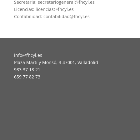
Secretaria: secretariogeneral@fhcyl.es
Licencias: licencias@fhcyl.es
Contabilidad: contabilidad@fhcyl.es
info@fhcyl.es
Plaza Martí y Monsó, 3 47001, Valladolid
983 37 18 21
659 77 82 73