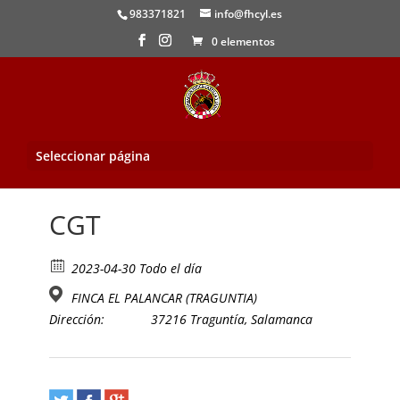
983371821
info@fhcyl.es
0 elementos
Seleccionar página
Inicio
/
Evento
/ CGT
CGT
2023-04-30 Todo el día
FINCA EL PALANCAR (TRAGUNTIA)
Dirección:
37216 Traguntía, Salamanca