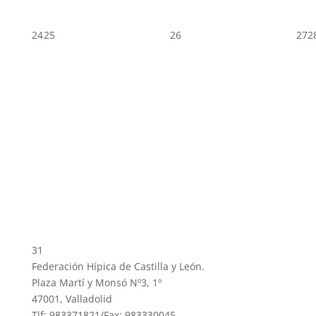
24
25
26
27
2
31
Federación Hípica de Castilla y León.
Plaza Martí y Monsó Nº3, 1º
47001, Valladolid
Tlf: 983371821/Fax: 983330045