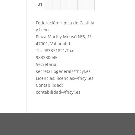
31
Federación Hípica de Castilla
y León.
Plaza Martí y Monsó Nº3, 1º
47001, Valladolid
Tlf: 983371821/Fax:
983330045
Secretaria:
secretariogeneral@fhcyl.es
Licencias: licencias@fhcyl.es
Contabilidad:
contabilidad@fhcyl.es