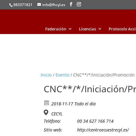
983371821
info@fhcyl.es
Federación
Licencias
Protocolo Acc
Inicio
/
Evento
/ CNC**/*/Iniciación/Promoción
CNC**/*/Iniciación/
2018-11-17 Todo el día
CECYL
Teléfono:
00 34 627 166 714
Sitio web:
http://centroecuestrecyl.es/