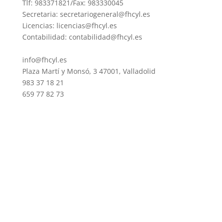
Tlf: 983371821/Fax: 983330045
Secretaria: secretariogeneral@fhcyl.es
Licencias: licencias@fhcyl.es
Contabilidad: contabilidad@fhcyl.es
info@fhcyl.es
Plaza Martí y Monsó, 3 47001, Valladolid
983 37 18 21
659 77 82 73