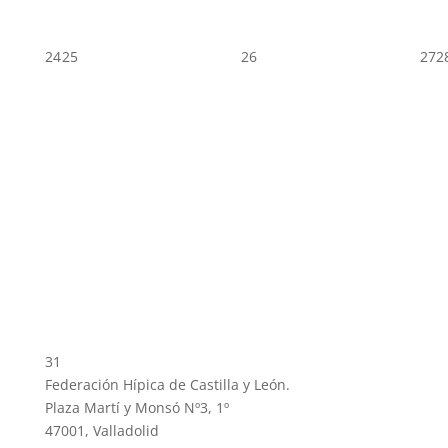
24
25
26
27
2
31
Federación Hípica de Castilla y León.
Plaza Martí y Monsó Nº3, 1º
47001, Valladolid