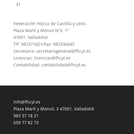
31
Federación Hípica de Castilla y León.
Plaza Martí y Monsó Nº3, 1º
47001, Valladolid
Tlf: 983371821/Fax: 983330045
Secretaria: secretariogeneral@fhcyl.es
Licencias: licencias@fhcyl.es
Contabilidad: contabilidad@fhcyl.es
info@fhcyl.es
Plaza Martí y Monsó, 3 47001, Valladolid
983 37 18 21
659 77 82 73