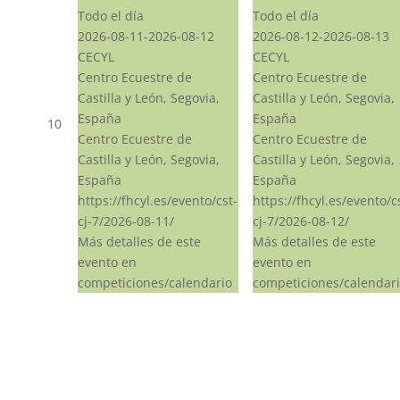
Todo el día
Todo el día
2026-08-11-2026-08-12
2026-08-12-2026-08-13
CECYL
CECYL
Centro Ecuestre de
Centro Ecuestre de
Castilla y León, Segovia,
Castilla y León, Segovia,
España
España
10
Centro Ecuestre de
Centro Ecuestre de
Castilla y León, Segovia,
Castilla y León, Segovia,
España
España
https://fhcyl.es/evento/cst-
https://fhcyl.es/evento/c
cj-7/2026-08-11/
cj-7/2026-08-12/
Más detalles de este
Más detalles de este
evento en
evento en
competiciones/calendario
competiciones/calendar