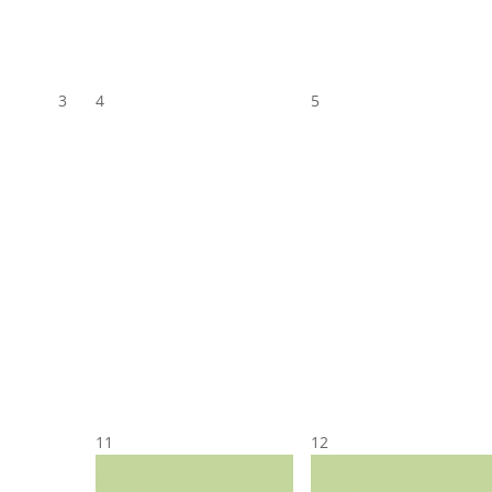
3
4
5
11
12
CST CJ
CST CJ