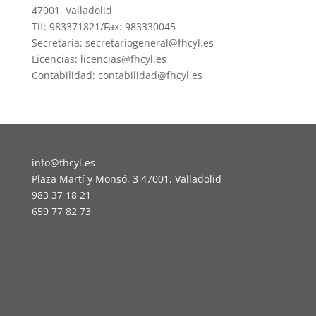
47001, Valladolid
Tlf: 983371821/Fax: 983330045
Secretaria: secretariogeneral@fhcyl.es
Licencias: licencias@fhcyl.es
Contabilidad: contabilidad@fhcyl.es
info@fhcyl.es
Plaza Martí y Monsó, 3 47001, Valladolid
983 37 18 21
659 77 82 73