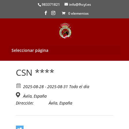
983371821
info@fhcyl.es
0 elementos
Seleccionar página
Inicio
/
Evento
/ CSN ****
CSN ****
2025-08-28 - 2025-08-31 Todo el día
Ávila, España
Dirección:
Ávila, España