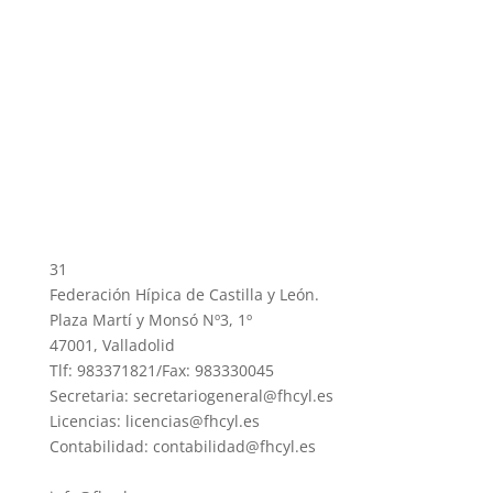
31
Federación Hípica de Castilla y León.
Plaza Martí y Monsó Nº3, 1º
47001, Valladolid
Tlf: 983371821/Fax: 983330045
Secretaria: secretariogeneral@fhcyl.es
Licencias: licencias@fhcyl.es
Contabilidad: contabilidad@fhcyl.es