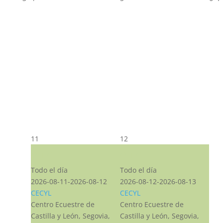
11
12
CST CJ
CST CJ
Todo el día
Todo el día
2026-08-11-2026-08-12
2026-08-12-2026-08-13
CECYL
CECYL
Centro Ecuestre de
Centro Ecuestre de
Castilla y León, Segovia,
Castilla y León, Segovia,