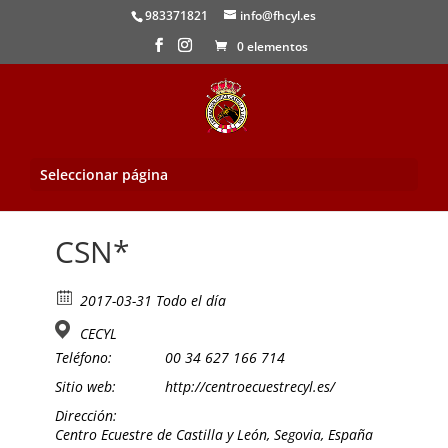
983371821
info@fhcyl.es
0 elementos
Seleccionar página
Inicio
/
Evento
/ CSN*
CSN*
2017-03-31 Todo el día
CECYL
Teléfono:
00 34 627 166 714
Sitio web:
http://centroecuestrecyl.es/
Dirección:
Centro Ecuestre de Castilla y León, Segovia, España