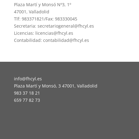
Plaza Martí y Monsó Nº3, 1º
47001, Valladolid
Tlf: 983371821/Fax: 983330045
Secretaria: secretariogeneral@fhcyl.es
Licencias: licencias@fhcyl.es
Contabilidad: contabilidad@fhcyl.es
info@fhcyl.es
Plaza Martí y Monsó, 3 47001, Valladolid
983 37 18 21
659 77 82 73