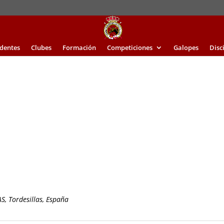
identes
Clubes
Formación
Competiciones
Galopes
Disc
, Tordesillas, España