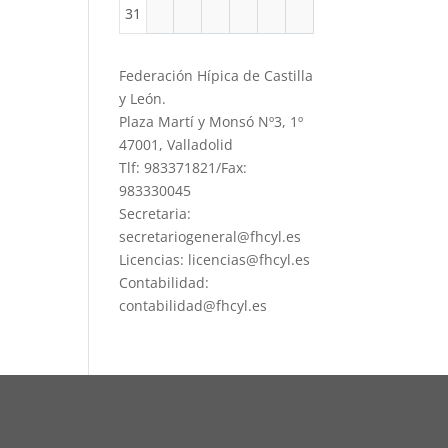
31
Federación Hípica de Castilla
y León.
Plaza Martí y Monsó Nº3, 1º
47001, Valladolid
Tlf: 983371821/Fax:
983330045
Secretaria:
secretariogeneral@fhcyl.es
Licencias: licencias@fhcyl.es
Contabilidad:
contabilidad@fhcyl.es