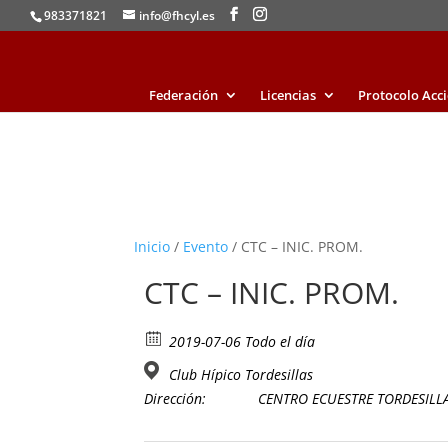
983371821
info@fhcyl.es
Federación
Licencias
Protocolo Acc
Inicio
/
Evento
/ CTC – INIC. PROM.
CTC – INIC. PROM.
2019-07-06 Todo el día
Club Hípico Tordesillas
Dirección:
CENTRO ECUESTRE TORDESILLAS