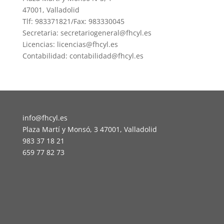
47001, Valladolid
Tlf: 983371821/Fax: 983330045
Secretaria: secretariogeneral@fhcyl.es
Licencias: licencias@fhcyl.es
Contabilidad: contabilidad@fhcyl.es
info@fhcyl.es
Plaza Martí y Monsó, 3 47001, Valladolid
983 37 18 21
659 77 82 73