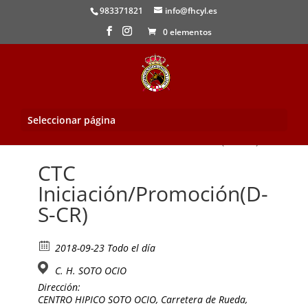
983371821
info@fhcyl.es
0 elementos
Seleccionar página
Inicio
/
Evento
/ CTC Iniciación/Promoción(D-S-CR)
CTC
Iniciación/Promoción(D-
S-CR)
2018-09-23 Todo el día
C. H. SOTO OCIO
Dirección:
CENTRO HIPICO SOTO OCIO, Carretera de Rueda,