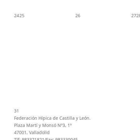
24
25
26
27
2
31
Federación Hípica de Castilla y León.
Plaza Martí y Monsó Nº3, 1º
47001, Valladolid
Tlf: 983371821/Fax: 983330045