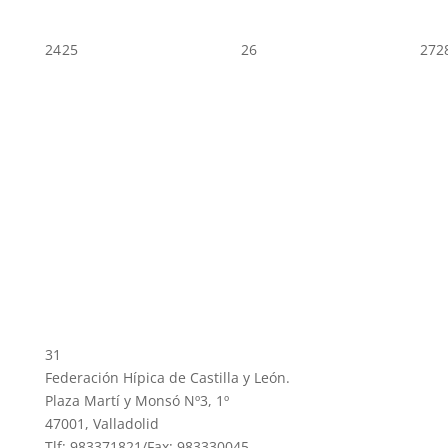
24
25
26
27
2
31
Federación Hípica de Castilla y León.
Plaza Martí y Monsó Nº3, 1º
47001, Valladolid
Tlf: 983371821/Fax: 983330045