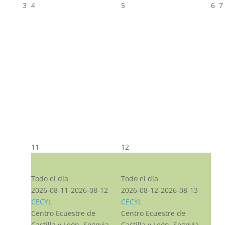
3
4
5
6
7
11
12
CST CJ
CST CJ
Todo el día
Todo el día
2026-08-11-2026-08-12
2026-08-12-2026-08-13
CECYL
CECYL
Centro Ecuestre de
Centro Ecuestre de
Castilla y León, Segovia,
Castilla y León, Segovia,