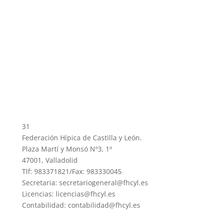
31
Federación Hípica de Castilla y León.
Plaza Martí y Monsó Nº3, 1º
47001, Valladolid
Tlf: 983371821/Fax: 983330045
Secretaria: secretariogeneral@fhcyl.es
Licencias: licencias@fhcyl.es
Contabilidad: contabilidad@fhcyl.es