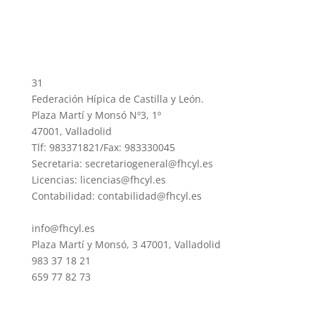
31
Federación Hípica de Castilla y León.
Plaza Martí y Monsó Nº3, 1º
47001, Valladolid
Tlf: 983371821/Fax: 983330045
Secretaria: secretariogeneral@fhcyl.es
Licencias: licencias@fhcyl.es
Contabilidad: contabilidad@fhcyl.es
info@fhcyl.es
Plaza Martí y Monsó, 3 47001, Valladolid
983 37 18 21
659 77 82 73