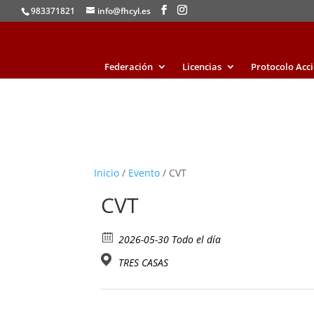
983371821
info@fhcyl.es
Federación
Licencias
Protocolo Acc
Inicio
/
Evento
/ CVT
CVT
2026-05-30 Todo el día
TRES CASAS