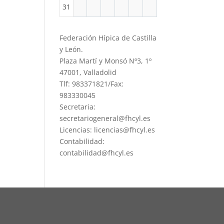
31
Federación Hípica de Castilla
y León.
Plaza Martí y Monsó Nº3, 1º
47001, Valladolid
Tlf: 983371821/Fax:
983330045
Secretaria:
secretariogeneral@fhcyl.es
Licencias: licencias@fhcyl.es
Contabilidad:
contabilidad@fhcyl.es