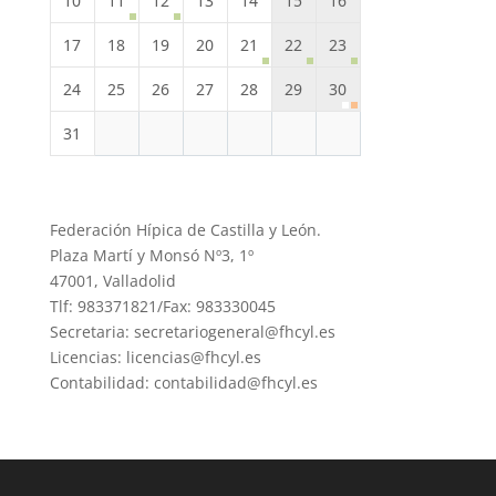
10
11
12
13
14
15
16
17
18
19
20
21
22
23
24
25
26
27
28
29
30
31
Federación Hípica de Castilla y León.
Plaza Martí y Monsó Nº3, 1º
47001, Valladolid
Tlf: 983371821/Fax: 983330045
Secretaria: secretariogeneral@fhcyl.es
Licencias: licencias@fhcyl.es
Contabilidad: contabilidad@fhcyl.es