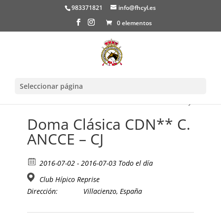
983371821
info@fhcyl.es
0 elementos
Seleccionar página
Inicio
/
Evento
/ Doma Clásica CDN** C. ANCCE – CJ
Doma Clásica CDN** C.
ANCCE – CJ
2016-07-02 - 2016-07-03 Todo el día
Club Hípico Reprise
Dirección:
Villacienzo, España