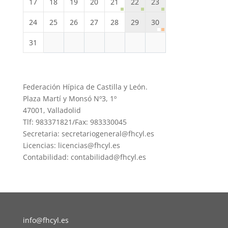
17
18
19
20
21
22
23
24
25
26
27
28
29
30
31
Federación Hípica de Castilla y León.
Plaza Martí y Monsó Nº3, 1º
47001, Valladolid
Tlf: 983371821/Fax: 983330045
Secretaria: secretariogeneral@fhcyl.es
Licencias: licencias@fhcyl.es
Contabilidad: contabilidad@fhcyl.es
info@fhcyl.es