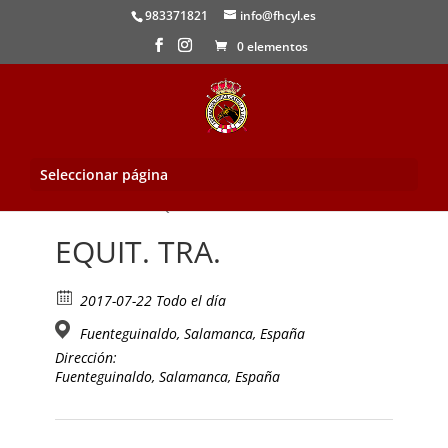
983371821
info@fhcyl.es
0 elementos
Seleccionar página
Inicio
/
Evento
/ EQUIT. TRA.
EQUIT. TRA.
2017-07-22 Todo el día
Fuenteguinaldo, Salamanca, España
Dirección:
Fuenteguinaldo, Salamanca, España