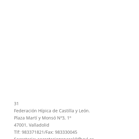
31
Federación Hípica de Castilla y León.
Plaza Martí y Monsó Nº3, 1º
47001, Valladolid
Tlf: 983371821/Fax: 983330045