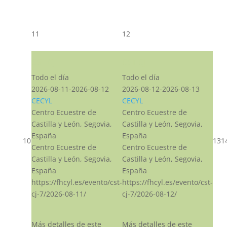
11
12
CST CJ
CST CJ
Todo el día
Todo el día
2026-08-11-2026-08-12
2026-08-12-2026-08-13
CECYL
CECYL
Centro Ecuestre de
Centro Ecuestre de
Castilla y León, Segovia,
Castilla y León, Segovia,
España
España
10
13
1
Centro Ecuestre de
Centro Ecuestre de
Castilla y León, Segovia,
Castilla y León, Segovia,
España
España
https://fhcyl.es/evento/cst-
https://fhcyl.es/evento/cst-
cj-7/2026-08-11/
cj-7/2026-08-12/
Más detalles de este
Más detalles de este