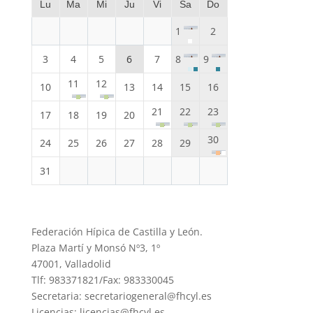
Lu
Ma
Mi
Ju
Vi
Sa
Do
1
2
3
4
5
6
7
8
9
11
12
10
13
14
15
16
21
22
23
17
18
19
20
30
24
25
26
27
28
29
31
Federación Hípica de Castilla y León.
Plaza Martí y Monsó Nº3, 1º
47001, Valladolid
Tlf: 983371821/Fax: 983330045
Secretaria: secretariogeneral@fhcyl.es
Licencias: licencias@fhcyl.es