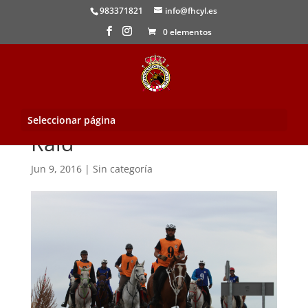
983371821
info@fhcyl.es
0 elementos
Seleccionar página
Raid
Jun 9, 2016
|
Sin categoría