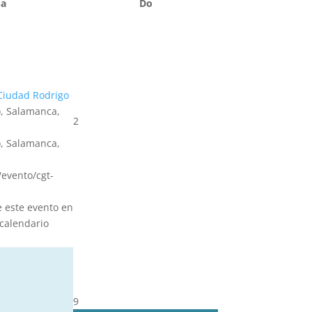
Sa
Do
Ciudad Rodrigo
, Salamanca,
2
, Salamanca,
s/evento/cgt-
e este evento en
calendario
9