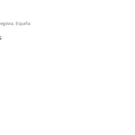
 Segovia, España
s