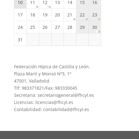
10
11
12
13
14
15
16
17
18
19
20
21
22
23
24
25
26
27
28
29
30
31
Federación Hípica de Castilla y León.
Plaza Martí y Monsó Nº3, 1º
47001, Valladolid
Tlf: 983371821/Fax: 983330045
Secretaria: secretariogeneral@fhcyl.es
Licencias: licencias@fhcyl.es
Contabilidad: contabilidad@fhcyl.es