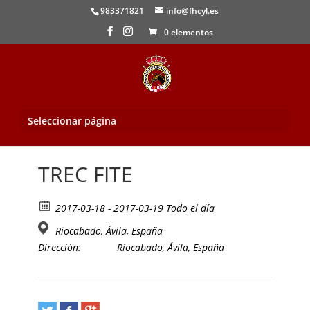
983371821
info@fhcyl.es
0 elementos
Seleccionar página
Inicio
/
Evento
/ TREC FITE
TREC FITE
2017-03-18 - 2017-03-19 Todo el día
Riocabado, Ávila, España
Dirección:
Riocabado, Ávila, España