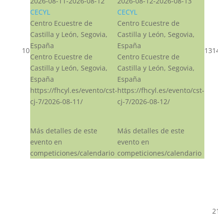
2026-08-11-2026-08-12
2026-08-12-2026-08-13
CECYL
CECYL
Centro Ecuestre de
Centro Ecuestre de
Castilla y León, Segovia,
Castilla y León, Segovia,
España
España
10
13
1
Centro Ecuestre de
Centro Ecuestre de
Castilla y León, Segovia,
Castilla y León, Segovia,
España
España
https://fhcyl.es/evento/cst-
https://fhcyl.es/evento/cst-
cj-7/2026-08-11/
cj-7/2026-08-12/
Más detalles de este
Más detalles de este
evento en
evento en
competiciones/calendario
competiciones/calendario
2