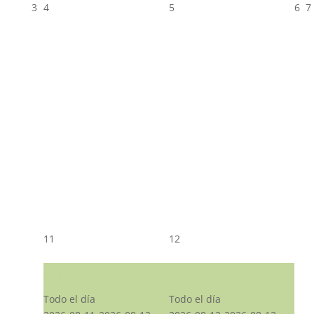
3
4
5
6
7
11
12
CST CJ
CST CJ
Todo el día
Todo el día