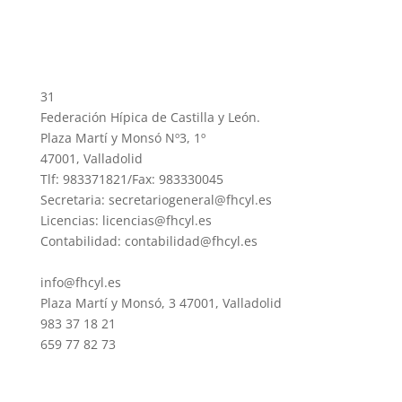
31
Federación Hípica de Castilla y León.
Plaza Martí y Monsó Nº3, 1º
47001, Valladolid
Tlf: 983371821/Fax: 983330045
Secretaria: secretariogeneral@fhcyl.es
Licencias: licencias@fhcyl.es
Contabilidad: contabilidad@fhcyl.es
info@fhcyl.es
Plaza Martí y Monsó, 3 47001, Valladolid
983 37 18 21
659 77 82 73