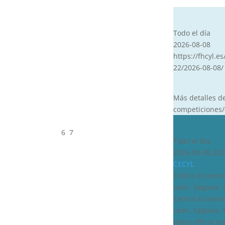
CVT
Todo el día
2026-08-08
https://fhcyl.es
22/2026-08-08/
Más detalles d
competiciones/
CDN***
6
7
Todo el día
2026-08-08-202
CECYL
Centro Ecuestre
León, Segovia,
Centro Ecuestre
León, Segovia,
https://fhcyl.e