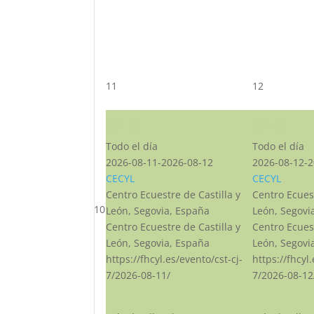
11
12
CST CJ
CST CJ
Todo el día
Todo el día
2026-08-11-2026-08-12
2026-08-12-2
CECYL
CECYL
Centro Ecuestre de Castilla y
Centro Ecuest
10
León, Segovia, España
León, Segovi
Centro Ecuestre de Castilla y
Centro Ecuest
León, Segovia, España
León, Segovi
https://fhcyl.es/evento/cst-cj-
https://fhcyl
7/2026-08-11/
7/2026-08-12