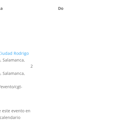
Sa
Do
Ciudad Rodrigo
, Salamanca,
2
, Salamanca,
s/evento/cgt-
e este evento en
calendario