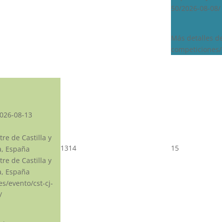
50/2026-08-08/
Más detalles d
competiciones/
026-08-13
re de Castilla y
13
14
15
a, España
re de Castilla y
a, España
.es/evento/cst-cj-
/