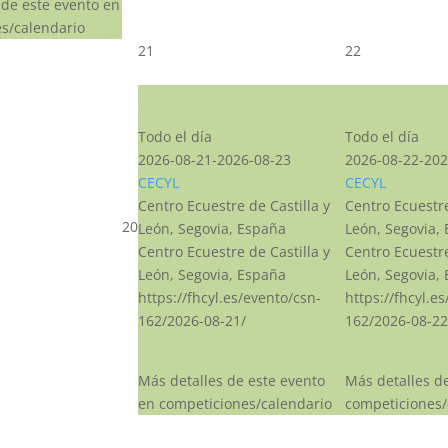
 de este evento en
s/calendario
21
22
CSN***
CSN***
Todo el día
Todo el día
2026-08-21-2026-08-23
2026-08-22-202
CECYL
CECYL
Centro Ecuestre de Castilla y
Centro Ecuestre
20
León, Segovia, España
León, Segovia,
Centro Ecuestre de Castilla y
Centro Ecuestre
León, Segovia, España
León, Segovia,
https://fhcyl.es/evento/csn-
https://fhcyl.e
162/2026-08-21/
162/2026-08-22
Más detalles de este evento
Más detalles d
en competiciones/calendario
competiciones/