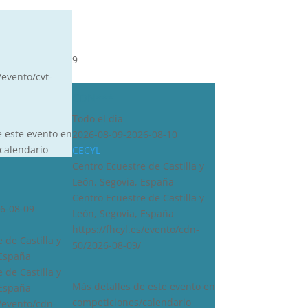
9
/evento/cvt-
CDN***
Todo el día
e este evento en
2026-08-09-2026-08-10
calendario
CECYL
Centro Ecuestre de Castilla y
León, Segovia, España
Centro Ecuestre de Castilla y
6-08-09
León, Segovia, España
https://fhcyl.es/evento/cdn-
 de Castilla y
50/2026-08-09/
 España
 de Castilla y
Más detalles de este evento en
 España
competiciones/calendario
s/evento/cdn-