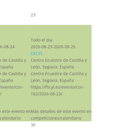
23
CSN***
Todo el día
6-08-24
2026-08-23-2026-08-25
CECYL
 de Castilla y
Centro Ecuestre de Castilla y
 España
León, Segovia, España
 de Castilla y
Centro Ecuestre de Castilla y
 España
León, Segovia, España
s/evento/csn-
https://fhcyl.es/evento/csn-
/
162/2026-08-23/
e este evento en
Más detalles de este evento en
calendario
competiciones/calendario
30