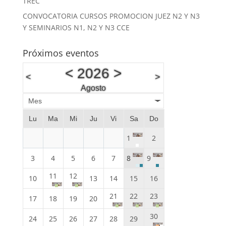
TREC
CONVOCATORIA CURSOS PROMOCION JUEZ N2 Y N3
Y SEMINARIOS N1, N2 Y N3 CCE
Próximos eventos
<
2026
>
<
>
Agosto
Mes
Lu
Ma
Mi
Ju
Vi
Sa
Do
1
2
3
4
5
6
7
8
9
11
12
10
13
14
15
16
21
22
23
17
18
19
20
30
24
25
26
27
28
29