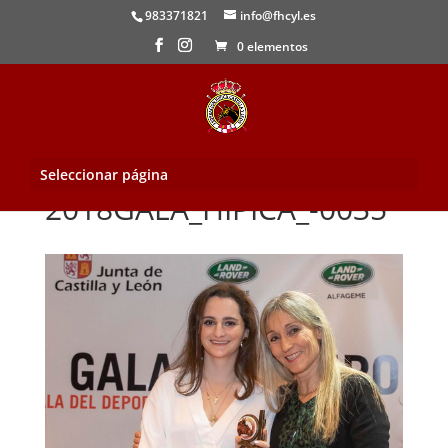
983371821
info@fhcyl.es
0 elementos
Seleccionar página
2018GALA_HIPICA_-0035