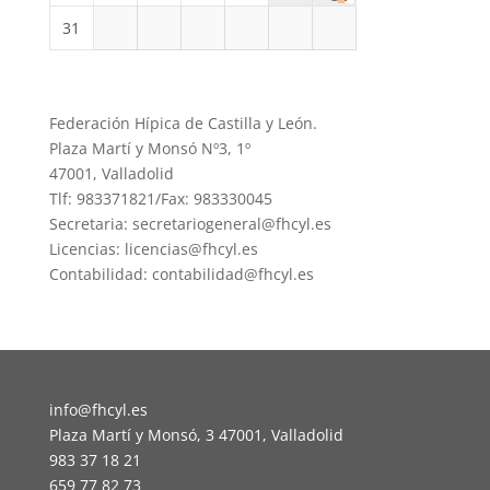
31
Federación Hípica de Castilla y León.
Plaza Martí y Monsó Nº3, 1º
47001, Valladolid
Tlf: 983371821/Fax: 983330045
Secretaria: secretariogeneral@fhcyl.es
Licencias: licencias@fhcyl.es
Contabilidad: contabilidad@fhcyl.es
info@fhcyl.es
Plaza Martí y Monsó, 3 47001, Valladolid
983 37 18 21
659 77 82 73