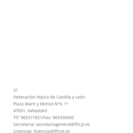
31
Federación Hípica de Castilla y León.
Plaza Martí y Monsó Nº3, 1º
47001, Valladolid
Tlf: 983371821/Fax: 983330045
Secretaria: secretariogeneral@fhcyl.es
Licencias: licencias@fhcyl.es