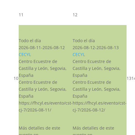
11
12
CST CJ
CST CJ
Todo el día
Todo el día
2026-08-11-2026-08-12
2026-08-12-2026-08-13
CECYL
CECYL
Centro Ecuestre de
Centro Ecuestre de
Castilla y León, Segovia,
Castilla y León, Segovia,
España
España
10
13
1
Centro Ecuestre de
Centro Ecuestre de
Castilla y León, Segovia,
Castilla y León, Segovia,
España
España
https://fhcyl.es/evento/cst-
https://fhcyl.es/evento/cst-
cj-7/2026-08-11/
cj-7/2026-08-12/
Más detalles de este
Más detalles de este
evento en
evento en