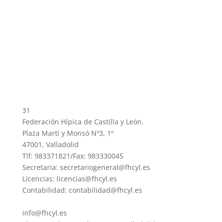
31
Federación Hípica de Castilla y León.
Plaza Martí y Monsó Nº3, 1º
47001, Valladolid
Tlf: 983371821/Fax: 983330045
Secretaria: secretariogeneral@fhcyl.es
Licencias: licencias@fhcyl.es
Contabilidad: contabilidad@fhcyl.es
info@fhcyl.es