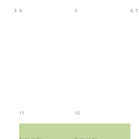
3
4
5
6
7
11
12
CST CJ
CST CJ