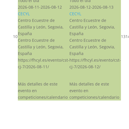
Todo el día
Todo el día
2026-08-11-2026-08-12
2026-08-12-2026-08-13
CECYL
CECYL
Centro Ecuestre de
Centro Ecuestre de
Castilla y León, Segovia,
Castilla y León, Segovia,
España
España
10
13
1
Centro Ecuestre de
Centro Ecuestre de
Castilla y León, Segovia,
Castilla y León, Segovia,
España
España
https://fhcyl.es/evento/cst-
https://fhcyl.es/evento/cst-
cj-7/2026-08-11/
cj-7/2026-08-12/
Más detalles de este
Más detalles de este
evento en
evento en
competiciones/calendario
competiciones/calendario