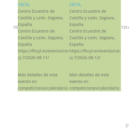
CECYL
CECYL
Centro Ecuestre de
Centro Ecuestre de
Castilla y León, Segovia,
Castilla y León, Segovia,
España
España
10
13
1
Centro Ecuestre de
Centro Ecuestre de
Castilla y León, Segovia,
Castilla y León, Segovia,
España
España
https://fhcyl.es/evento/cst-
https://fhcyl.es/evento/cst-
cj-7/2026-08-11/
cj-7/2026-08-12/
Más detalles de este
Más detalles de este
evento en
evento en
competiciones/calendario
competiciones/calendario
2