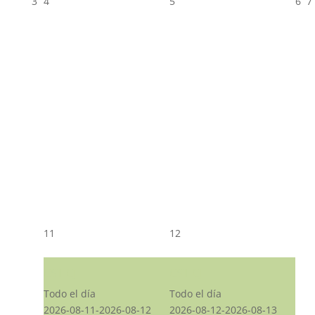
3
4
5
6
7
11
12
CST CJ
CST CJ
Todo el día
Todo el día
2026-08-11-2026-08-12
2026-08-12-2026-08-13