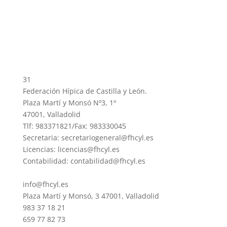
31
Federación Hípica de Castilla y León.
Plaza Martí y Monsó Nº3, 1º
47001, Valladolid
Tlf: 983371821/Fax: 983330045
Secretaria: secretariogeneral@fhcyl.es
Licencias: licencias@fhcyl.es
Contabilidad: contabilidad@fhcyl.es
info@fhcyl.es
Plaza Martí y Monsó, 3 47001, Valladolid
983 37 18 21
659 77 82 73