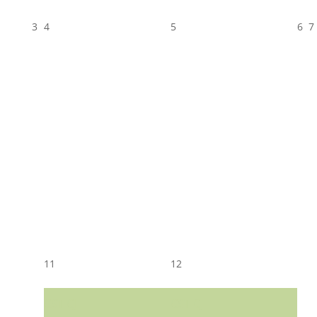
3
4
5
6
7
11
12
CST CJ
CST CJ