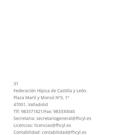
31
Federación Hípica de Castilla y León.
Plaza Martí y Monsó Nº3, 1º
47001, Valladolid
Tlf: 983371821/Fax: 983330045
Secretaria: secretariogeneral@fhcyl.es
Licencias: licencias@fhcyl.es
Contabilidad: contabilidad@fhcyl.es