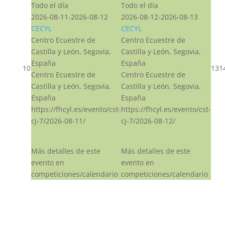
Todo el día
Todo el día
2026-08-11-2026-08-12
2026-08-12-2026-08-13
CECYL
CECYL
Centro Ecuestre de
Centro Ecuestre de
Castilla y León, Segovia,
Castilla y León, Segovia,
España
España
10
13
1
Centro Ecuestre de
Centro Ecuestre de
Castilla y León, Segovia,
Castilla y León, Segovia,
España
España
https://fhcyl.es/evento/cst-
https://fhcyl.es/evento/cst-
cj-7/2026-08-11/
cj-7/2026-08-12/
Más detalles de este
Más detalles de este
evento en
evento en
competiciones/calendario
competiciones/calendario