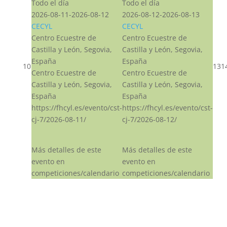
Todo el día
Todo el día
2026-08-11-2026-08-12
2026-08-12-2026-08-13
CECYL
CECYL
Centro Ecuestre de
Centro Ecuestre de
Castilla y León, Segovia,
Castilla y León, Segovia,
España
España
10
13
1
Centro Ecuestre de
Centro Ecuestre de
Castilla y León, Segovia,
Castilla y León, Segovia,
España
España
https://fhcyl.es/evento/cst-
https://fhcyl.es/evento/cst-
cj-7/2026-08-11/
cj-7/2026-08-12/
Más detalles de este
Más detalles de este
evento en
evento en
competiciones/calendario
competiciones/calendario