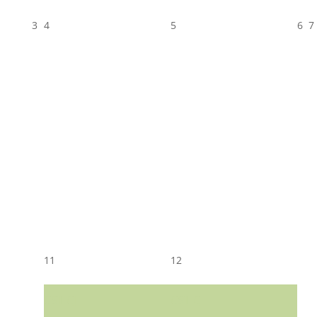
3
4
5
6
7
11
12
CST CJ
CST CJ