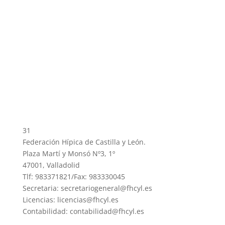
31
Federación Hípica de Castilla y León.
Plaza Martí y Monsó Nº3, 1º
47001, Valladolid
Tlf: 983371821/Fax: 983330045
Secretaria: secretariogeneral@fhcyl.es
Licencias: licencias@fhcyl.es
Contabilidad: contabilidad@fhcyl.es