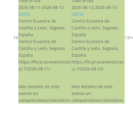
Todo el día
Todo el día
2026-08-11-2026-08-12
2026-08-12-2026-08-13
CECYL
CECYL
Centro Ecuestre de
Centro Ecuestre de
Castilla y León, Segovia,
Castilla y León, Segovia,
España
España
10
13
1
Centro Ecuestre de
Centro Ecuestre de
Castilla y León, Segovia,
Castilla y León, Segovia,
España
España
https://fhcyl.es/evento/cst-
https://fhcyl.es/evento/cst-
cj-7/2026-08-11/
cj-7/2026-08-12/
Más detalles de este
Más detalles de este
evento en
evento en
competiciones/calendario
competiciones/calendario