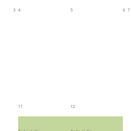
3
4
5
6
7
11
12
CST CJ
CST CJ