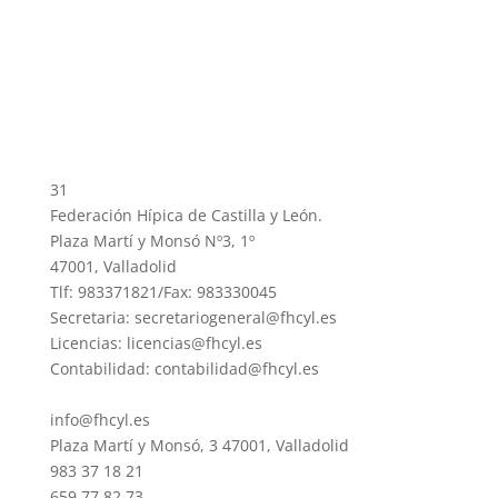
31
Federación Hípica de Castilla y León.
Plaza Martí y Monsó Nº3, 1º
47001, Valladolid
Tlf: 983371821/Fax: 983330045
Secretaria: secretariogeneral@fhcyl.es
Licencias: licencias@fhcyl.es
Contabilidad: contabilidad@fhcyl.es
info@fhcyl.es
Plaza Martí y Monsó, 3 47001, Valladolid
983 37 18 21
659 77 82 73