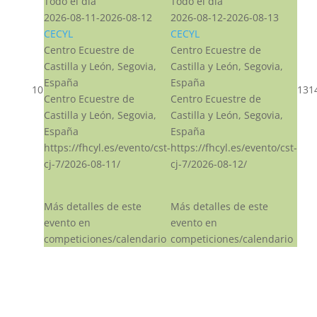
Todo el día
Todo el día
2026-08-11-2026-08-12
2026-08-12-2026-08-13
CECYL
CECYL
Centro Ecuestre de
Centro Ecuestre de
Castilla y León, Segovia,
Castilla y León, Segovia,
España
España
10
13
1
Centro Ecuestre de
Centro Ecuestre de
Castilla y León, Segovia,
Castilla y León, Segovia,
España
España
https://fhcyl.es/evento/cst-
https://fhcyl.es/evento/cst-
cj-7/2026-08-11/
cj-7/2026-08-12/
Más detalles de este
Más detalles de este
evento en
evento en
competiciones/calendario
competiciones/calendario