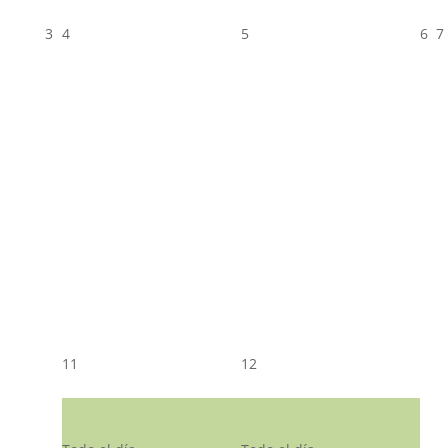
3
4
5
6
7
11
12
CST CJ
CST CJ