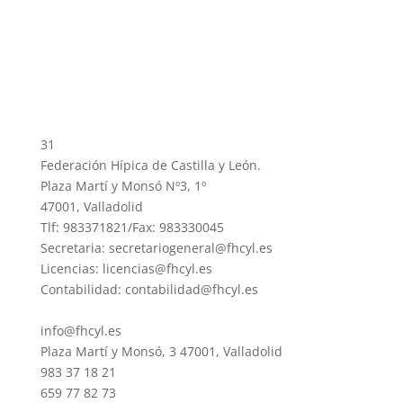
31
Federación Hípica de Castilla y León.
Plaza Martí y Monsó Nº3, 1º
47001, Valladolid
Tlf: 983371821/Fax: 983330045
Secretaria: secretariogeneral@fhcyl.es
Licencias: licencias@fhcyl.es
Contabilidad: contabilidad@fhcyl.es
info@fhcyl.es
Plaza Martí y Monsó, 3 47001, Valladolid
983 37 18 21
659 77 82 73