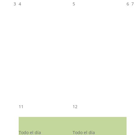
3
4
5
6
7
11
12
CST CJ
CST CJ
Todo el día
Todo el día