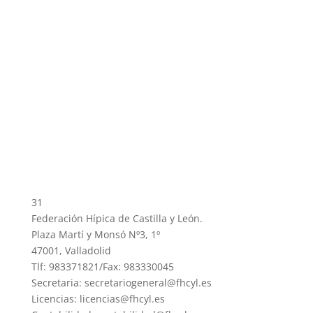
31
Federación Hípica de Castilla y León.
Plaza Martí y Monsó Nº3, 1º
47001, Valladolid
Tlf: 983371821/Fax: 983330045
Secretaria: secretariogeneral@fhcyl.es
Licencias: licencias@fhcyl.es