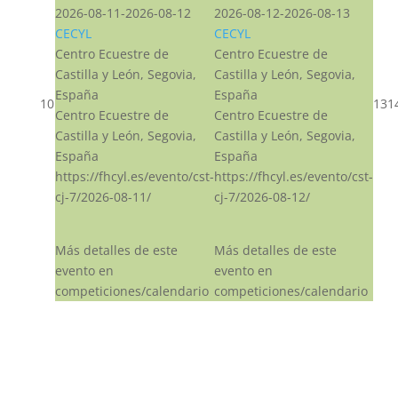
2026-08-11-2026-08-12
2026-08-12-2026-08-13
CECYL
CECYL
Centro Ecuestre de
Centro Ecuestre de
Castilla y León, Segovia,
Castilla y León, Segovia,
España
España
10
13
1
Centro Ecuestre de
Centro Ecuestre de
Castilla y León, Segovia,
Castilla y León, Segovia,
España
España
https://fhcyl.es/evento/cst-
https://fhcyl.es/evento/cst-
cj-7/2026-08-11/
cj-7/2026-08-12/
Más detalles de este
Más detalles de este
evento en
evento en
competiciones/calendario
competiciones/calendario