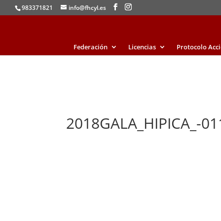
983371821
info@fhcyl.es
Federación
Licencias
Protocolo Acc
2018GALA_HIPICA_-01