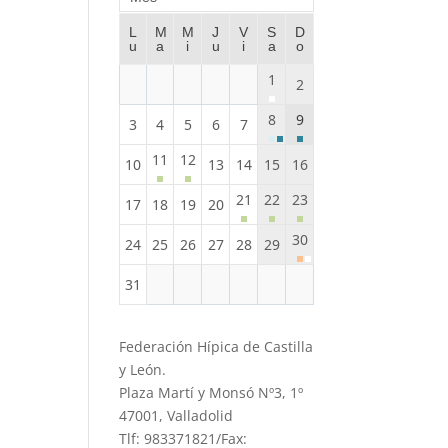
L
M
M
J
V
S
D
u
a
i
u
i
a
o
1
2
8
9
3
4
5
6
7
11
12
10
13
14
15
16
21
22
23
17
18
19
20
30
24
25
26
27
28
29
31
Federación Hípica de Castilla
y León.
Plaza Martí y Monsó Nº3, 1º
47001, Valladolid
Tlf: 983371821/Fax: