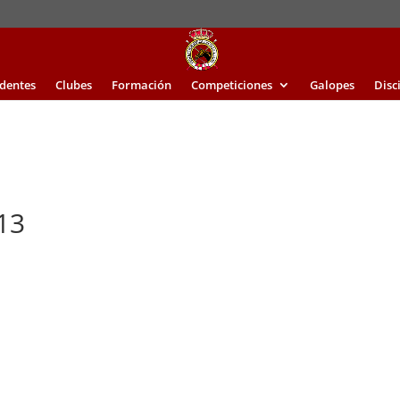
identes
Clubes
Formación
Competiciones
Galopes
Disc
13