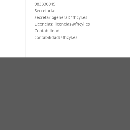
983330045
Secretaria:
secretariogeneral@fhcyl.es
Licencias: licencias@fhcyl.es
Contabilidad:
contabilidad@fhcyl.es