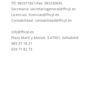
Tlf: 983371821/Fax: 983330045
Secretaria: secretariogeneral@fhcyl.es
Licencias: licencias@fhcyl.es
Contabilidad: contabilidad@fhcyl.es
info@fhcyl.es
Plaza Martí y Monsó, 3 47001, Valladolid
983 37 18 21
659 77 82 73