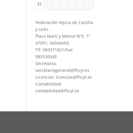
31
Federación Hípica de Castilla
y León.
Plaza Martí y Monsó Nº3, 1º
47001, Valladolid
Tlf: 983371821/Fax:
983330045
Secretaria:
secretariogeneral@fhcyl.es
Licencias: licencias@fhcyl.es
Contabilidad:
contabilidad@fhcyl.es