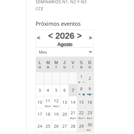
SEMINARIOS N1, N2 Y N3
CCE
Próximos eventos
<
2026
>
<
>
Agosto
Mes
L
M
M
J
V
S
D
u
a
i
u
i
a
o
1
2
8
9
3
4
5
6
7
11
12
10
13
14
15
16
21
22
23
17
18
19
20
30
24
25
26
27
28
29