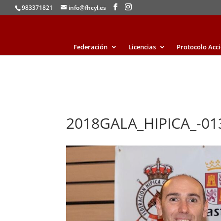
983371821
info@fhcyl.es
Federación
Licencias
Protocolo Acc
2018GALA_HIPICA_-01